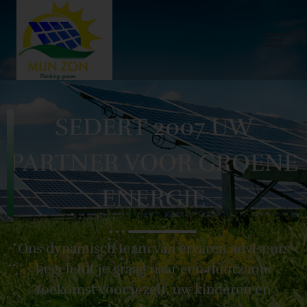
SEDERT 2007 UW
PARTNER VOOR GROENE
ENERGIE
Ons dynamisch team van ervaren adviseurs
begeleidt je graag naar een duurzame
toekomst voor jezelf, uw kinderen en