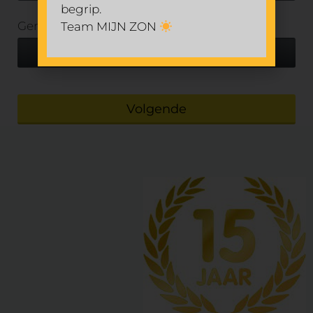
begrip.
Gemeente
Team MIJN ZON
*
Volgende