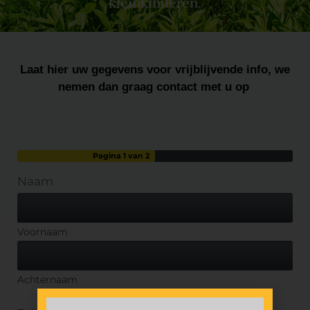
kleinkinderen.
Laat hier uw gegevens voor vrijblijvende info, we
nemen dan graag contact met u op
Pagina
1
van 2
Naam
Voornaam
Achternaam